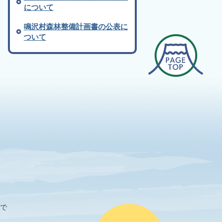
について
鳴沢村森林整備計画書の公表に
ついて
まで