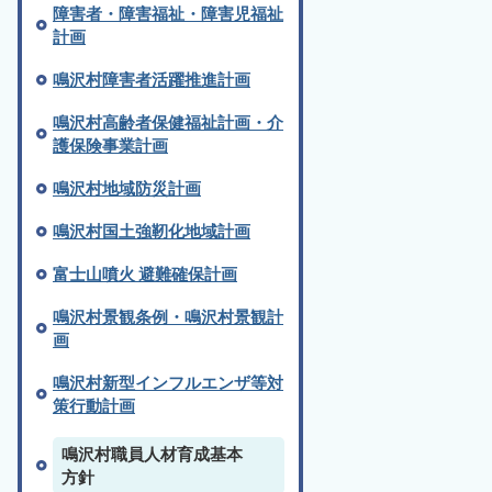
障害者・障害福祉・障害児福祉
計画
鳴沢村障害者活躍推進計画
鳴沢村高齢者保健福祉計画・介
護保険事業計画
鳴沢村地域防災計画
鳴沢村国土強靭化地域計画
富士山噴火 避難確保計画
鳴沢村景観条例・鳴沢村景観計
画
鳴沢村新型インフルエンザ等対
策行動計画
鳴沢村職員人材育成基本
方針