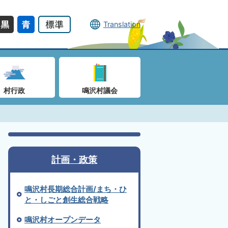
Translation
村行政
鳴沢村議会
計画・政策
鳴沢村長期総合計画/まち・ひ
と・しごと創生総合戦略
鳴沢村オープンデータ