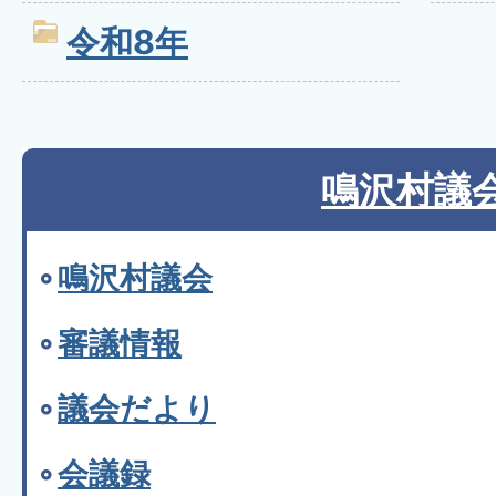
令和8年
鳴沢村議
鳴沢村議会
審議情報
議会だより
会議録