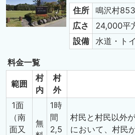
住所
鳴沢村853
広さ
24,000
設備
水道・ト
料金一覧
村
村
範囲
内
外
1面
1時
（南
間
村民と村民以外
無
面又
2,5
において、村民が