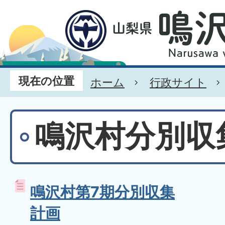
現在の位置
ホーム
行政サイト
鳴沢村分別収
鳴沢村第7期分別収集
計画